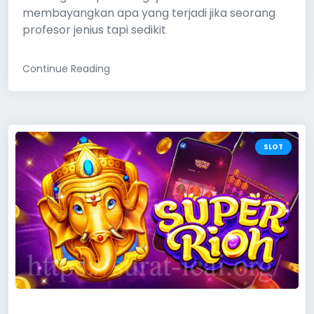
membayangkan apa yang terjadi jika seorang
profesor jenius tapi sedikit
Continue Reading
SLOT