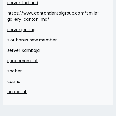
server thailand
https://www.cantondentalgroup.com/smile-
gallery-canton-ma/
server jepang
slot bonus new member
server Kamboja
spaceman slot
sbobet
casino
baccarat