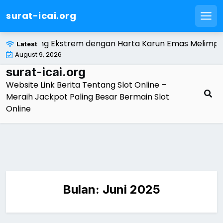
surat-icai.org
Men
Skip
ot Tambang Ekstrem dengan Harta Karun Emas Melimpah
Latest
to
August 9, 2026
content
surat-icai.org
Website Link Berita Tentang Slot Online –
Meraih Jackpot Paling Besar Bermain Slot
Online
Bulan:
Juni 2025