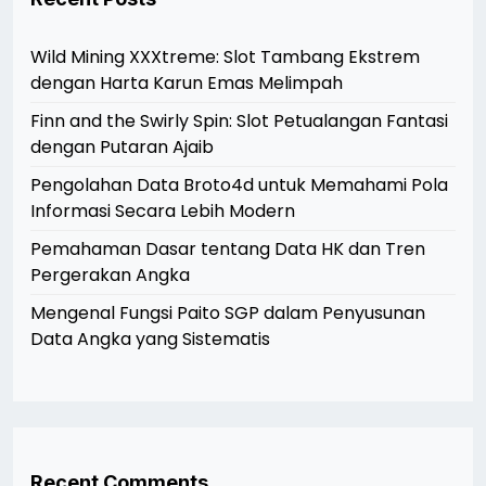
Wild Mining XXXtreme: Slot Tambang Ekstrem
dengan Harta Karun Emas Melimpah
Finn and the Swirly Spin: Slot Petualangan Fantasi
dengan Putaran Ajaib
Pengolahan Data Broto4d untuk Memahami Pola
Informasi Secara Lebih Modern
Pemahaman Dasar tentang Data HK dan Tren
Pergerakan Angka
Mengenal Fungsi Paito SGP dalam Penyusunan
Data Angka yang Sistematis
Recent Comments