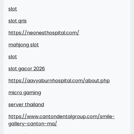
slot
slot qris
https://neonesthospital.com/
mahjong slot
slot
slot gacor 2026
https://aavyaburnhospital.com/about.php
micro gaming
server thailand
https://www.cantondentalgroup.com/smile-
gallery-canton-ma/