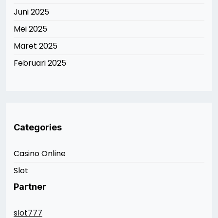
Juni 2025
Mei 2025
Maret 2025
Februari 2025
Categories
Casino Online
Slot
Partner
slot777