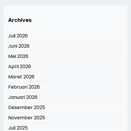
Archives
Juli 2026
Juni 2026
Mei 2026
April 2026
Maret 2026
Februari 2026
Januari 2026
Desember 2025
November 2025
Juli 2025