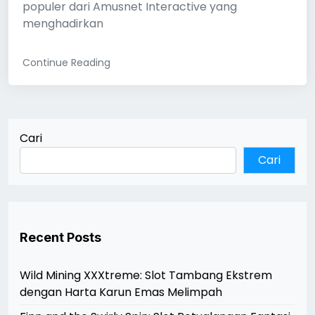
populer dari Amusnet Interactive yang
menghadirkan
Continue Reading
Cari
Cari
Recent Posts
Wild Mining XXXtreme: Slot Tambang Ekstrem
dengan Harta Karun Emas Melimpah