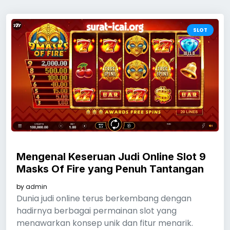
SLOT
Mengenal Keseruan Judi Online Slot 9
Masks Of Fire yang Penuh Tantangan
by
admin
Dunia judi online terus berkembang dengan
hadirnya berbagai permainan slot yang
menawarkan konsep unik dan fitur menarik.