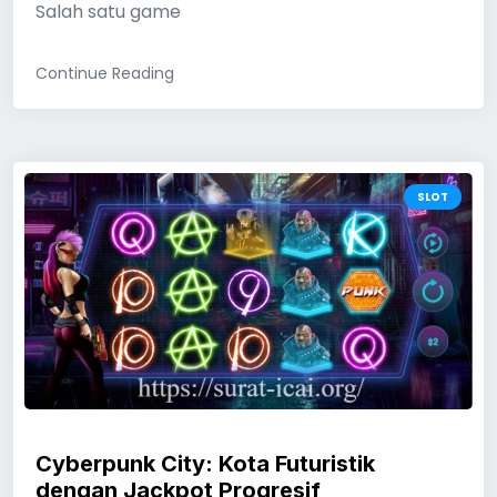
Salah satu game
Continue Reading
SLOT
Cyberpunk City: Kota Futuristik
dengan Jackpot Progresif