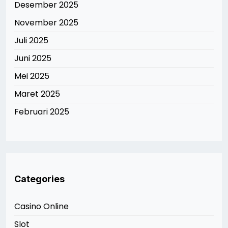
Desember 2025
November 2025
Juli 2025
Juni 2025
Mei 2025
Maret 2025
Februari 2025
Categories
Casino Online
Slot