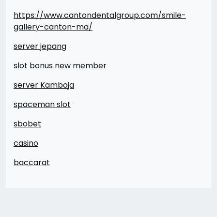
https://www.cantondentalgroup.com/smile-
gallery-canton-ma/
server jepang
slot bonus new member
server Kamboja
spaceman slot
sbobet
casino
baccarat