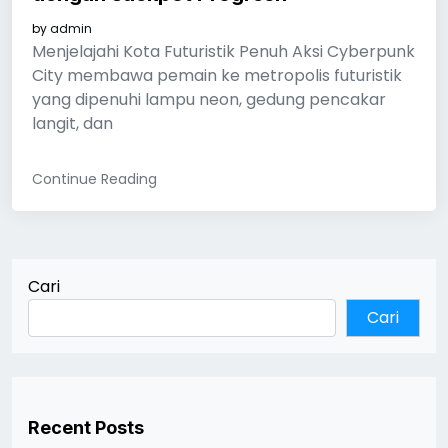
by
admin
Menjelajahi Kota Futuristik Penuh Aksi Cyberpunk
City membawa pemain ke metropolis futuristik
yang dipenuhi lampu neon, gedung pencakar
langit, dan
Continue Reading
Cari
Cari
Recent Posts