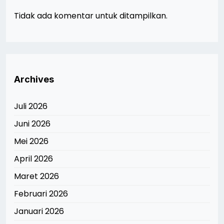
Tidak ada komentar untuk ditampilkan.
Archives
Juli 2026
Juni 2026
Mei 2026
April 2026
Maret 2026
Februari 2026
Januari 2026