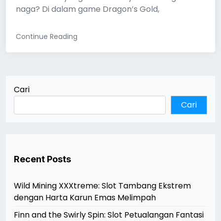
naga? Di dalam game Dragon’s Gold,
Continue Reading
Cari
Cari
Recent Posts
Wild Mining XXXtreme: Slot Tambang Ekstrem
dengan Harta Karun Emas Melimpah
Finn and the Swirly Spin: Slot Petualangan Fantasi