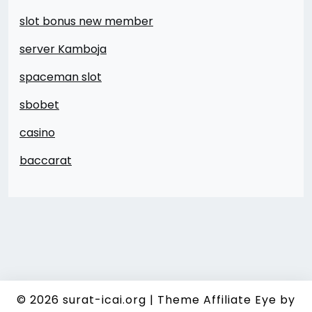
slot bonus new member
server Kamboja
spaceman slot
sbobet
casino
baccarat
© 2026
surat-icai.org
|
Theme Affiliate Eye
by