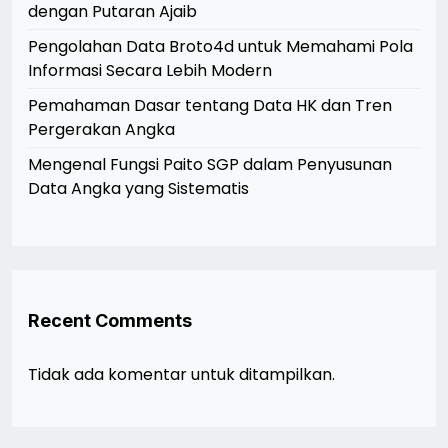
dengan Putaran Ajaib
Pengolahan Data Broto4d untuk Memahami Pola
Informasi Secara Lebih Modern
Pemahaman Dasar tentang Data HK dan Tren
Pergerakan Angka
Mengenal Fungsi Paito SGP dalam Penyusunan
Data Angka yang Sistematis
Recent Comments
Tidak ada komentar untuk ditampilkan.