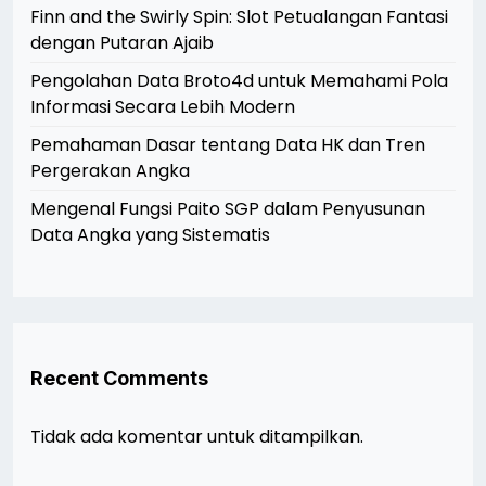
Finn and the Swirly Spin: Slot Petualangan Fantasi
dengan Putaran Ajaib
Pengolahan Data Broto4d untuk Memahami Pola
Informasi Secara Lebih Modern
Pemahaman Dasar tentang Data HK dan Tren
Pergerakan Angka
Mengenal Fungsi Paito SGP dalam Penyusunan
Data Angka yang Sistematis
Recent Comments
Tidak ada komentar untuk ditampilkan.