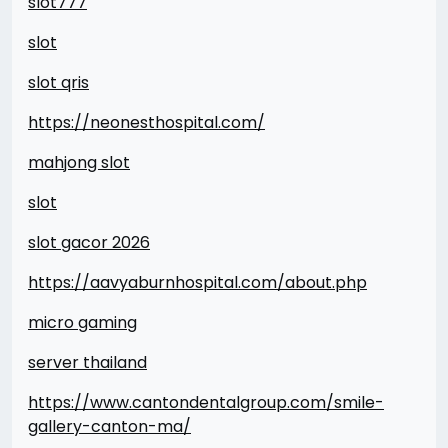
slot777
slot
slot qris
https://neonesthospital.com/
mahjong slot
slot
slot gacor 2026
https://aavyaburnhospital.com/about.php
micro gaming
server thailand
https://www.cantondentalgroup.com/smile-
gallery-canton-ma/