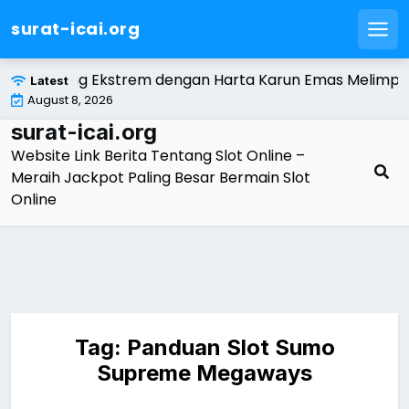
surat-icai.org
Men
Skip
lot Tambang Ekstrem dengan Harta Karun Emas Melimpa
Latest
to
August 8, 2026
content
surat-icai.org
Website Link Berita Tentang Slot Online –
Meraih Jackpot Paling Besar Bermain Slot
Online
Tag:
Panduan Slot Sumo
Supreme Megaways