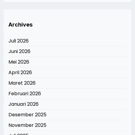
Archives
Juli 2026
Juni 2026
Mei 2026
April 2026
Maret 2026
Februari 2026
Januari 2026
Desember 2025
November 2025