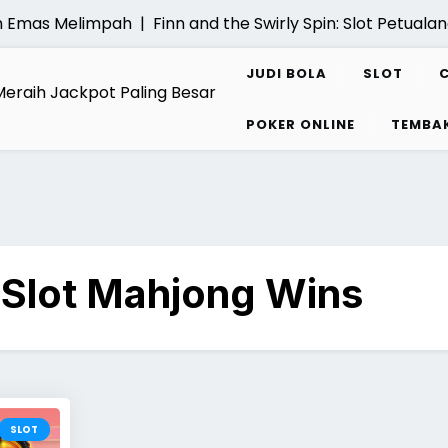
Emas Melimpah |
Finn and the Swirly Spin: Slot Petualang
JUDI BOLA
SLOT
C
 Meraih Jackpot Paling Besar
POKER ONLINE
TEMBAK
 Slot Mahjong Wins
SLOT