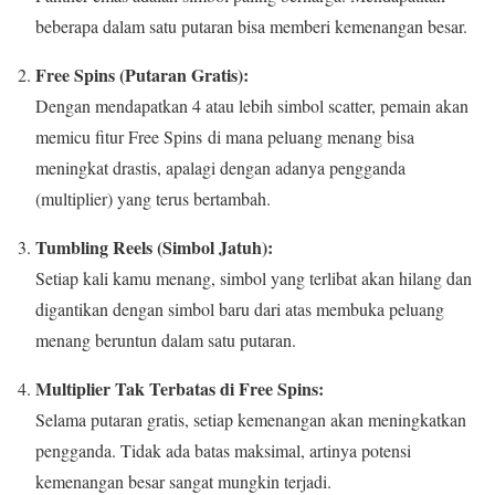
beberapa dalam satu putaran bisa memberi kemenangan besar.
Free Spins (Putaran Gratis):
Dengan mendapatkan 4 atau lebih simbol scatter, pemain akan
memicu fitur Free Spins di mana peluang menang bisa
meningkat drastis, apalagi dengan adanya pengganda
(multiplier) yang terus bertambah.
Tumbling Reels (Simbol Jatuh):
Setiap kali kamu menang, simbol yang terlibat akan hilang dan
digantikan dengan simbol baru dari atas membuka peluang
menang beruntun dalam satu putaran.
Multiplier Tak Terbatas di Free Spins:
Selama putaran gratis, setiap kemenangan akan meningkatkan
pengganda. Tidak ada batas maksimal, artinya potensi
kemenangan besar sangat mungkin terjadi.