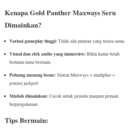
Kenapa Gold Panther Maxways Seru
Dimainkan?
Variasi gameplay tinggi:
Tidak ada putaran yang terasa sama.
Visual dan efek audio yang immersive:
Bikin kamu betah
berlama-lama bermain.
Peluang menang besar:
Sistem Maxways + multiplier =
potensi jackpot!
Mudah dimainkan:
Cocok untuk pemula maupun pemain
berpengalaman.
Tips Bermain: