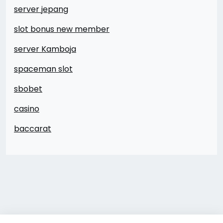
server jepang
slot bonus new member
server Kamboja
spaceman slot
sbobet
casino
baccarat