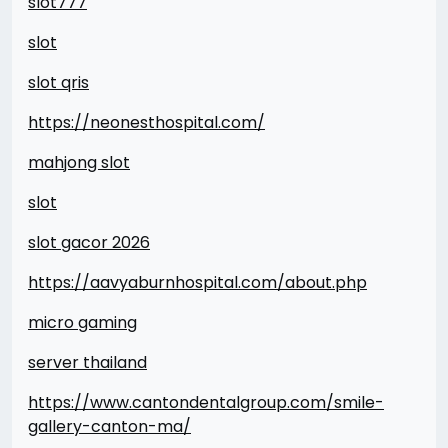
slot777
slot
slot qris
https://neonesthospital.com/
mahjong slot
slot
slot gacor 2026
https://aavyaburnhospital.com/about.php
micro gaming
server thailand
https://www.cantondentalgroup.com/smile-
gallery-canton-ma/