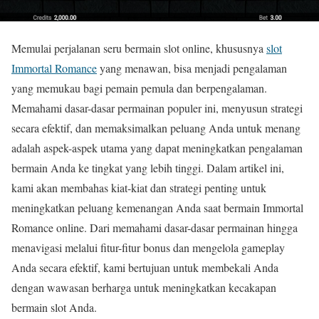
Memulai perjalanan seru bermain slot online, khususnya
slot
Immortal Romance
yang menawan, bisa menjadi pengalaman
yang memukau bagi pemain pemula dan berpengalaman.
Memahami dasar-dasar permainan populer ini, menyusun strategi
secara efektif, dan memaksimalkan peluang Anda untuk menang
adalah aspek-aspek utama yang dapat meningkatkan pengalaman
bermain Anda ke tingkat yang lebih tinggi. Dalam artikel ini,
kami akan membahas kiat-kiat dan strategi penting untuk
meningkatkan peluang kemenangan Anda saat bermain Immortal
Romance online. Dari memahami dasar-dasar permainan hingga
menavigasi melalui fitur-fitur bonus dan mengelola gameplay
Anda secara efektif, kami bertujuan untuk membekali Anda
dengan wawasan berharga untuk meningkatkan kecakapan
bermain slot Anda.