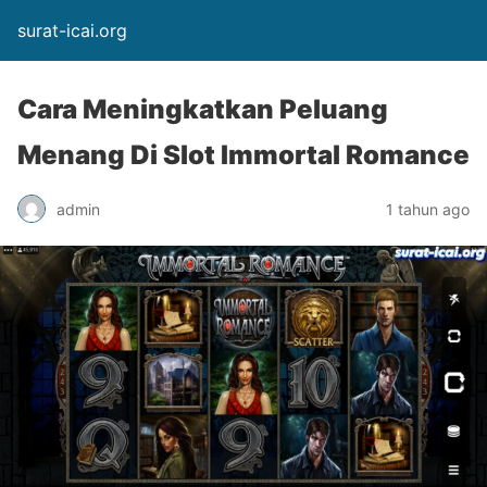
surat-icai.org
Cara Meningkatkan Peluang
Menang Di Slot Immortal Romance
admin
1 tahun ago