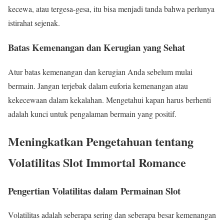
kecewa, atau tergesa-gesa, itu bisa menjadi tanda bahwa perlunya
istirahat sejenak.
Batas Kemenangan dan Kerugian yang Sehat
Atur batas kemenangan dan kerugian Anda sebelum mulai
bermain. Jangan terjebak dalam euforia kemenangan atau
kekecewaan dalam kekalahan. Mengetahui kapan harus berhenti
adalah kunci untuk pengalaman bermain yang positif.
Meningkatkan Pengetahuan tentang
Volatilitas Slot Immortal Romance
Pengertian Volatilitas dalam Permainan Slot
Volatilitas adalah seberapa sering dan seberapa besar kemenangan