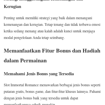
Kerugian
Penting untuk memiliki strategi yang baik dalam menangani
kemenangan dan kerugian. Tetap tenang dan tidak terbawa emosi
ketika sedang menang atau kalah adalah kunci untuk menjaga
modal pengelolaan Anda tetap seimbang.
Memanfaatkan Fitur Bonus dan Hadiah
dalam Permainan
Memahami Jenis Bonus yang Tersedia
Slot Immortal Romance menawarkan berbagai jenis bonus seperti
putaran gratis, bonus game, dan fitur-fitur khusus lainnya. Pahami
dengan jenis bonus baik yang tersedia untuk dapat
memanfaatkannya sebaik mungkin.